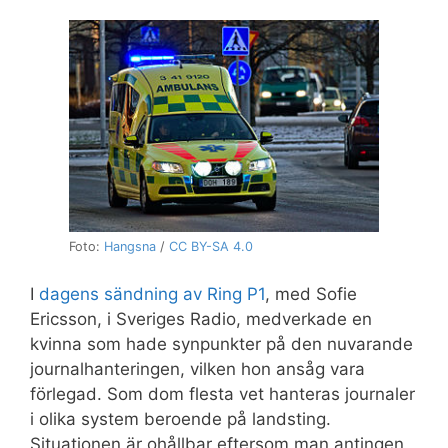
Foto:
Hangsna
/
CC BY-SA 4.0
I
dagens sändning av Ring P1
, med Sofie
Ericsson, i Sveriges Radio, medverkade en
kvinna som hade synpunkter på den nuvarande
journalhanteringen, vilken hon ansåg vara
förlegad. Som dom flesta vet hanteras journaler
i olika system beroende på landsting.
Situationen är ohållbar eftersom man antingen