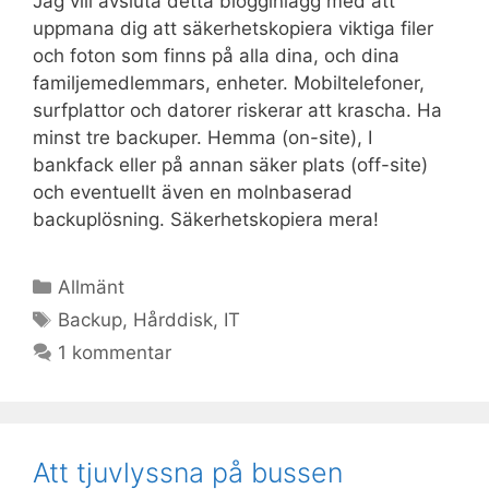
Jag vill avsluta detta blogginlägg med att
uppmana dig att säkerhetskopiera viktiga filer
och foton som finns på alla dina, och dina
familjemedlemmars, enheter. Mobiltelefoner,
surfplattor och datorer riskerar att krascha. Ha
minst tre backuper. Hemma (on-site), I
bankfack eller på annan säker plats (off-site)
och eventuellt även en molnbaserad
backuplösning. Säkerhetskopiera mera!
Kategorier
Allmänt
Etiketter
Backup
,
Hårddisk
,
IT
1 kommentar
Att tjuvlyssna på bussen