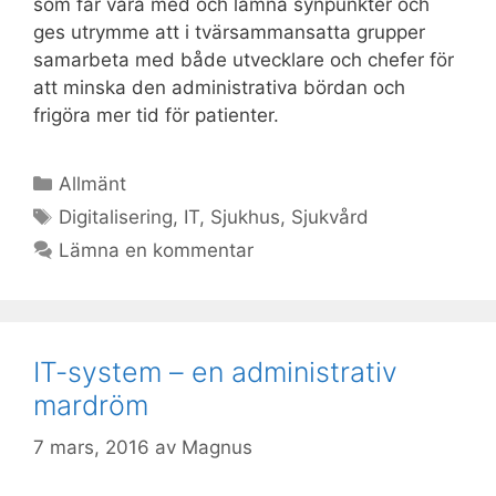
som får vara med och lämna synpunkter och
ges utrymme att i tvärsammansatta grupper
samarbeta med både utvecklare och chefer för
att minska den administrativa bördan och
frigöra mer tid för patienter.
Kategorier
Allmänt
Etiketter
Digitalisering
,
IT
,
Sjukhus
,
Sjukvård
Lämna en kommentar
IT-system – en administrativ
mardröm
7 mars, 2016
av
Magnus