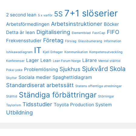
7+1 slöserier
5S
2 second lean
5 x varför
Arbetsinstruktioner
Arbetsförmedlingen
Böcker
Digitalisering
FIFO
Detta är lean
Elementblad
FastCap
Företag
Frekvensstudier
Förslag
Glassbumerang
Information
IT
Ishikawadiagram
Kjell Enhager
Kommunikation
Kompetensutveckling
Lager
Lean
Lärare
Konferenser
Lean Forum Norge
Mental ställtid
Sjukvård
Skola
Sjukhus
Problemlösning
Poka-yoke
Sociala medier
Spaghettidiagram
Skyltar
Standardiserat arbetssätt
Statens offentliga utredningar
Ständiga förbättringar
Ställtid
Störningar
Tidsstudier
Toyota Production System
Taylorism
Utbildning