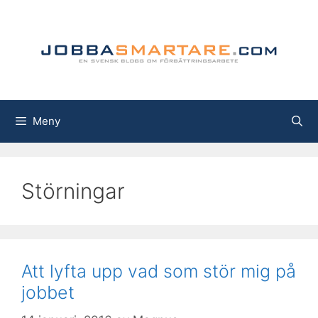
Hoppa
till
innehåll
Meny
Störningar
Att lyfta upp vad som stör mig på
jobbet