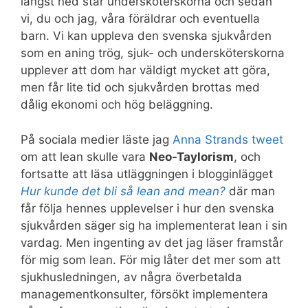
längst ned står undersköterskorna och sedan
vi, du och jag, våra föräldrar och eventuella
barn. Vi kan uppleva den svenska sjukvården
som en aning trög, sjuk- och undersköterskorna
upplever att dom har väldigt mycket att göra,
men får lite tid och sjukvården brottas med
dålig ekonomi och hög beläggning.
På sociala medier läste jag
Anna Strands tweet
om att lean skulle vara
Neo-Taylorism
, och
fortsatte att läsa utläggningen i blogginlägget
Hur kunde det bli så lean and mean?
där man
får följa hennes upplevelser i hur den svenska
sjukvården säger sig ha implementerat lean i sin
vardag. Men ingenting av det jag läser framstår
för mig som lean. För mig låter det mer som att
sjukhusledningen, av några överbetalda
managementkonsulter, försökt implementera