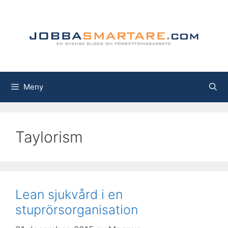
Hoppa
till
innehåll
Meny
Taylorism
Lean sjukvård i en
stuprörsorganisation