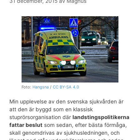
31 december, 2015
av
Magnus
Foto:
Hangsna
/
CC BY-SA 4.0
Min upplevelse av den svenska sjukvården är
att den är byggd som en klassisk
stuprörsorganisation där
landstingspolitikerna
fattar beslut
som sedan, efter bästa förmåga,
skall genomdrivas av sjukhusledningen, och