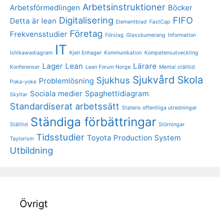
Arbetsinstruktioner
Arbetsförmedlingen
Böcker
Digitalisering
FIFO
Detta är lean
Elementblad
FastCap
Företag
Frekvensstudier
Förslag
Glassbumerang
Information
IT
Ishikawadiagram
Kjell Enhager
Kommunikation
Kompetensutveckling
Lager
Lean
Lärare
Konferenser
Lean Forum Norge
Mental ställtid
Sjukvård
Skola
Sjukhus
Problemlösning
Poka-yoke
Sociala medier
Spaghettidiagram
Skyltar
Standardiserat arbetssätt
Statens offentliga utredningar
Ständiga förbättringar
Ställtid
Störningar
Tidsstudier
Toyota Production System
Taylorism
Utbildning
Övrigt