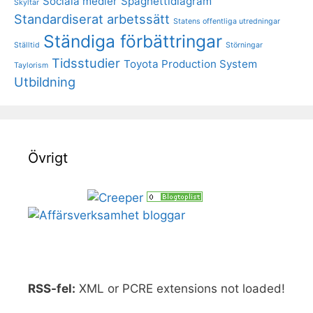
Sociala medier
Spaghettidiagram
Skyltar
Standardiserat arbetssätt
Statens offentliga utredningar
Ständiga förbättringar
Ställtid
Störningar
Tidsstudier
Toyota Production System
Taylorism
Utbildning
Övrigt
RSS-fel:
XML or PCRE extensions not loaded!