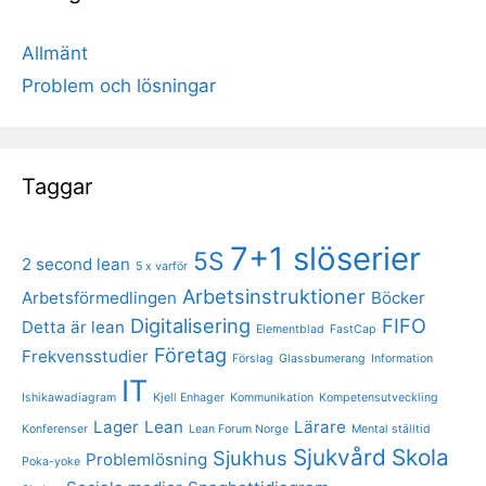
Allmänt
Problem och lösningar
Taggar
7+1 slöserier
5S
2 second lean
5 x varför
Arbetsinstruktioner
Arbetsförmedlingen
Böcker
Digitalisering
FIFO
Detta är lean
Elementblad
FastCap
Företag
Frekvensstudier
Förslag
Glassbumerang
Information
IT
Ishikawadiagram
Kjell Enhager
Kommunikation
Kompetensutveckling
Lager
Lean
Lärare
Konferenser
Lean Forum Norge
Mental ställtid
Sjukvård
Skola
Sjukhus
Problemlösning
Poka-yoke