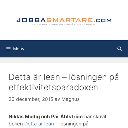
Hoppa
till
innehåll
Meny
Detta är lean – lösningen på
effektivitetsparadoxen
26 december, 2015
av
Magnus
Niklas Modig och Pär Åhlström
har skrivit
boken
Detta är lean
– lösningen på