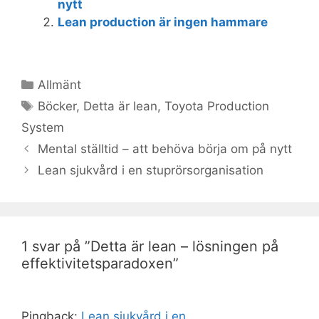
nytt
Lean production är ingen hammare
Kategorier
Allmänt
Etiketter
Böcker
,
Detta är lean
,
Toyota Production
System
Inläggsnavigering
Mental ställtid – att behöva börja om på nytt
Lean sjukvård i en stuprörsorganisation
1 svar på ”Detta är lean – lösningen på
effektivitetsparadoxen”
Pingback:
Lean sjukvård i en