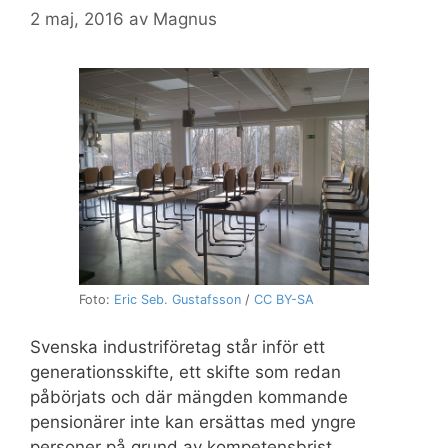
2 maj, 2016
av
Magnus
Foto:
Eric Seb. Gustafsson
/
CC BY-SA
Svenska industriföretag står inför ett
generationsskifte, ett skifte som redan
påbörjats och där mängden kommande
pensionärer inte kan ersättas med yngre
personer på grund av kompetensbrist.