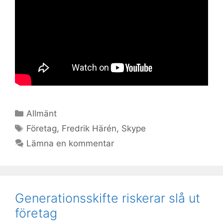
Kategorier
Allmänt
Etiketter
Företag
,
Fredrik Härén
,
Skype
Lämna en kommentar
Generationsskifte riskerar slå ut
företag