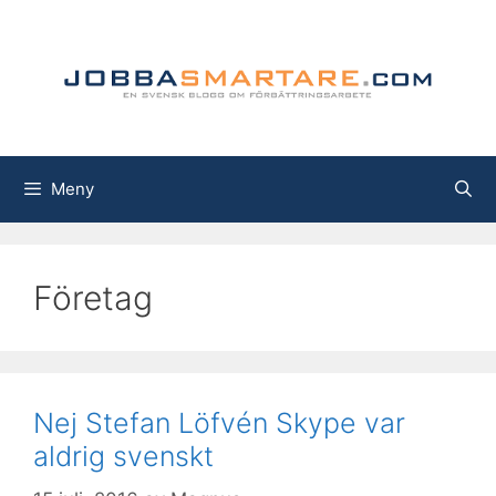
Hoppa
till
innehåll
Meny
Företag
Nej Stefan Löfvén Skype var
aldrig svenskt