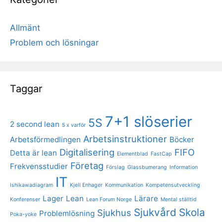
Allmänt
Problem och lösningar
Taggar
7+1 slöserier
5S
2 second lean
5 x varför
Arbetsinstruktioner
Arbetsförmedlingen
Böcker
Digitalisering
FIFO
Detta är lean
Elementblad
FastCap
Företag
Frekvensstudier
Förslag
Glassbumerang
Information
IT
Ishikawadiagram
Kjell Enhager
Kommunikation
Kompetensutveckling
Lager
Lean
Lärare
Konferenser
Lean Forum Norge
Mental ställtid
Sjukvård
Skola
Sjukhus
Problemlösning
Poka-yoke