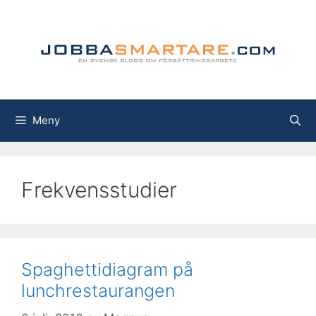
Hoppa
till
innehåll
Meny
Frekvensstudier
Spaghettidiagram på
lunchrestaurangen