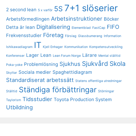
7+1 slöserier
5S
2 second lean
5 x varför
Arbetsinstruktioner
Arbetsförmedlingen
Böcker
Digitalisering
FIFO
Detta är lean
Elementblad
FastCap
Företag
Frekvensstudier
Förslag
Glassbumerang
Information
IT
Ishikawadiagram
Kjell Enhager
Kommunikation
Kompetensutveckling
Lager
Lean
Lärare
Konferenser
Lean Forum Norge
Mental ställtid
Sjukvård
Skola
Sjukhus
Problemlösning
Poka-yoke
Sociala medier
Spaghettidiagram
Skyltar
Standardiserat arbetssätt
Statens offentliga utredningar
Ständiga förbättringar
Ställtid
Störningar
Tidsstudier
Toyota Production System
Taylorism
Utbildning