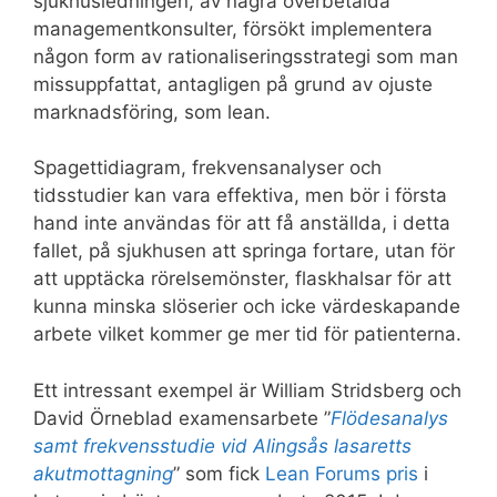
sjukhusledningen, av några överbetalda
managementkonsulter, försökt implementera
någon form av rationaliseringsstrategi som man
missuppfattat, antagligen på grund av ojuste
marknadsföring, som lean.
Spagettidiagram, frekvensanalyser och
tidsstudier kan vara effektiva, men bör i första
hand inte användas för att få anställda, i detta
fallet, på sjukhusen att springa fortare, utan för
att upptäcka rörelsemönster, flaskhalsar för att
kunna minska slöserier och icke värdeskapande
arbete vilket kommer ge mer tid för patienterna.
Ett intressant exempel är William Stridsberg och
David Örneblad examensarbete ”
Flödesanalys
samt frekvensstudie vid Alingsås lasaretts
akutmottagning
” som fick
Lean Forums pris
i