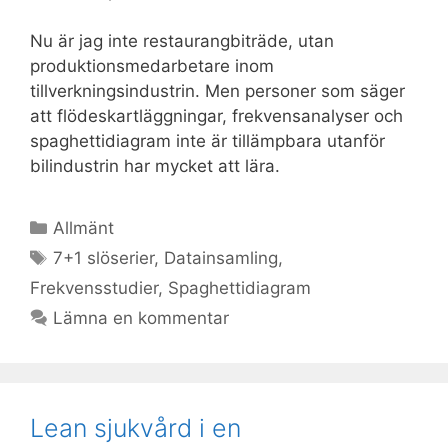
Nu är jag inte restaurangbiträde, utan
produktionsmedarbetare inom
tillverkningsindustrin. Men personer som säger
att flödeskartläggningar, frekvensanalyser och
spaghettidiagram inte är tillämpbara utanför
bilindustrin har mycket att lära.
Kategorier
Allmänt
Etiketter
7+1 slöserier
,
Datainsamling
,
Frekvensstudier
,
Spaghettidiagram
Lämna en kommentar
Lean sjukvård i en