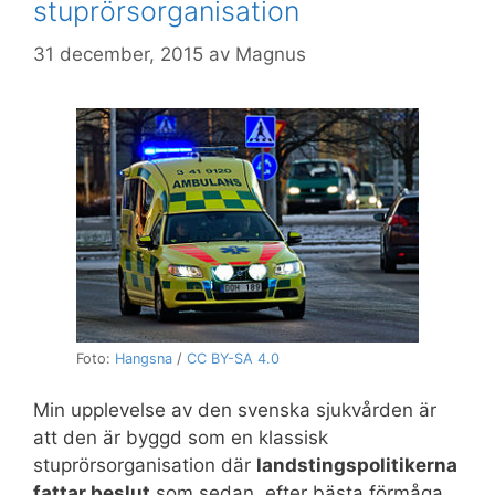
stuprörsorganisation
31 december, 2015
av
Magnus
Foto:
Hangsna
/
CC BY-SA 4.0
Min upplevelse av den svenska sjukvården är
att den är byggd som en klassisk
stuprörsorganisation där
landstingspolitikerna
fattar beslut
som sedan, efter bästa förmåga,