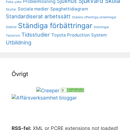
Sjukvård
Skola
Sjukhus
Problemlösning
Poka-yoke
Sociala medier
Spaghettidiagram
Skyltar
Standardiserat arbetssätt
Statens offentliga utredningar
Ständiga förbättringar
Ställtid
Störningar
Tidsstudier
Toyota Production System
Taylorism
Utbildning
Övrigt
RSS-fel:
XML or PCRE extensions not loaded!