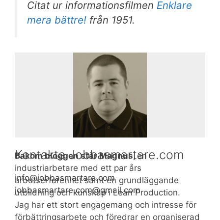
Citat ur informationsfilmen
Enklare
mera bättre!
från 1951.
Kontakta Jobbasmartare.com
Bakom bloggen står Magnus,
en
industriarbetare med ett par års
moc.eratramsabboj@ofni
arbetserfarenhet samt en grundläggande
moc.liamg@moc.eratramsabboj
utbildning och kunskap i Lean Production.
Jag har ett stort engagemang och intresse för
förbättringsarbete och föredrar en organiserad