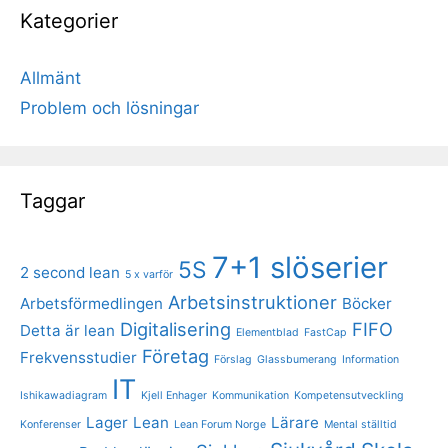
Kategorier
Allmänt
Problem och lösningar
Taggar
7+1 slöserier
5S
2 second lean
5 x varför
Arbetsinstruktioner
Arbetsförmedlingen
Böcker
Digitalisering
FIFO
Detta är lean
Elementblad
FastCap
Företag
Frekvensstudier
Förslag
Glassbumerang
Information
IT
Ishikawadiagram
Kjell Enhager
Kommunikation
Kompetensutveckling
Lager
Lean
Lärare
Konferenser
Lean Forum Norge
Mental ställtid