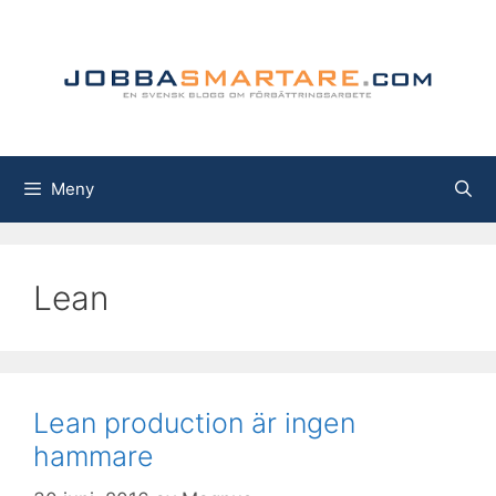
Hoppa
till
innehåll
Meny
Lean
Lean production är ingen
hammare