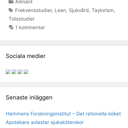
Kategorier
Allmänt
Etiketter
Frekvensstudier
,
Lean
,
Sjukvård
,
Taylorism
,
Tidsstudier
1 kommentar
Sociala medier
Senaste inläggen
Hemmens Forskningsinstitut – Det rationella köket
Apotekare avlastar sjuksköterskor