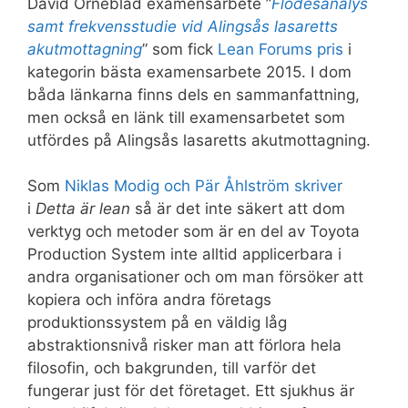
David Örneblad examensarbete ”
Flödesanalys
samt frekvensstudie vid Alingsås lasaretts
akutmottagning
” som fick
Lean Forums pris
i
kategorin bästa examensarbete 2015. I dom
båda länkarna finns dels en sammanfattning,
men också en länk till examensarbetet som
utfördes på Alingsås lasaretts akutmottagning.
Som
Niklas Modig och Pär Åhlström skriver
i
Detta är lean
så är det inte säkert att dom
verktyg och metoder som är en del av Toyota
Production System inte alltid applicerbara i
andra organisationer och om man försöker att
kopiera och införa andra företags
produktionssystem på en väldig låg
abstraktionsnivå risker man att förlora hela
filosofin, och bakgrunden, till varför det
fungerar just för det företaget. Ett sjukhus är