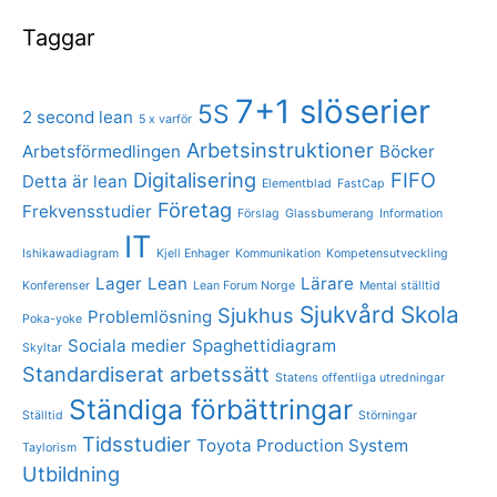
Taggar
7+1 slöserier
5S
2 second lean
5 x varför
Arbetsinstruktioner
Arbetsförmedlingen
Böcker
Digitalisering
FIFO
Detta är lean
Elementblad
FastCap
Företag
Frekvensstudier
Förslag
Glassbumerang
Information
IT
Ishikawadiagram
Kjell Enhager
Kommunikation
Kompetensutveckling
Lager
Lean
Lärare
Konferenser
Lean Forum Norge
Mental ställtid
Sjukvård
Skola
Sjukhus
Problemlösning
Poka-yoke
Sociala medier
Spaghettidiagram
Skyltar
Standardiserat arbetssätt
Statens offentliga utredningar
Ständiga förbättringar
Ställtid
Störningar
Tidsstudier
Toyota Production System
Taylorism
Utbildning