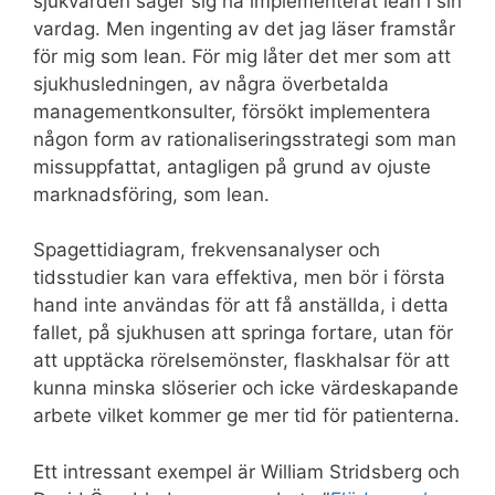
sjukvården säger sig ha implementerat lean i sin
vardag. Men ingenting av det jag läser framstår
för mig som lean. För mig låter det mer som att
sjukhusledningen, av några överbetalda
managementkonsulter, försökt implementera
någon form av rationaliseringsstrategi som man
missuppfattat, antagligen på grund av ojuste
marknadsföring, som lean.
Spagettidiagram, frekvensanalyser och
tidsstudier kan vara effektiva, men bör i första
hand inte användas för att få anställda, i detta
fallet, på sjukhusen att springa fortare, utan för
att upptäcka rörelsemönster, flaskhalsar för att
kunna minska slöserier och icke värdeskapande
arbete vilket kommer ge mer tid för patienterna.
Ett intressant exempel är William Stridsberg och