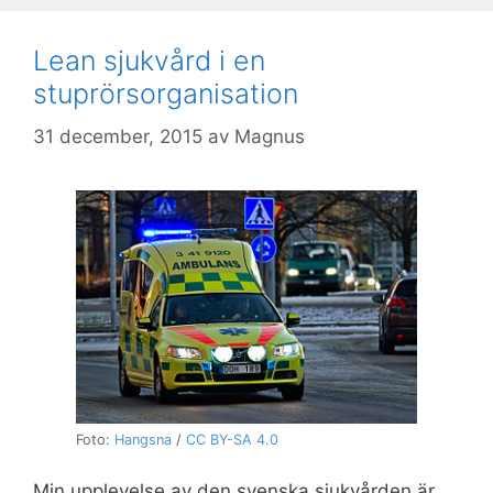
Lean sjukvård i en
stuprörsorganisation
31 december, 2015
av
Magnus
Foto:
Hangsna
/
CC BY-SA 4.0
Min upplevelse av den svenska sjukvården är