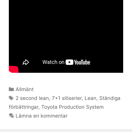
Kategorier
Allmänt
Etiketter
2 second lean
,
7+1 slöserier
,
Lean
,
Ständiga
förbättringar
,
Toyota Production System
Lämna en kommentar