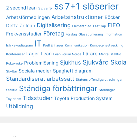
7+1 slöserier
5S
2 second lean
5 x varför
Arbetsinstruktioner
Arbetsförmedlingen
Böcker
Digitalisering
FIFO
Detta är lean
Elementblad
FastCap
Företag
Frekvensstudier
Förslag
Glassbumerang
Information
IT
Ishikawadiagram
Kjell Enhager
Kommunikation
Kompetensutveckling
Lager
Lean
Lärare
Konferenser
Lean Forum Norge
Mental ställtid
Sjukvård
Skola
Sjukhus
Problemlösning
Poka-yoke
Sociala medier
Spaghettidiagram
Skyltar
Standardiserat arbetssätt
Statens offentliga utredningar
Ständiga förbättringar
Ställtid
Störningar
Tidsstudier
Toyota Production System
Taylorism
Utbildning