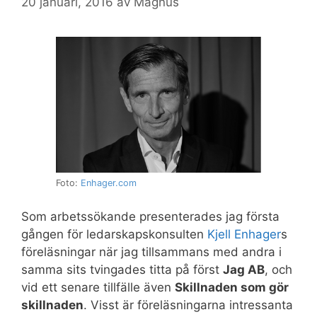
20 januari, 2016
av
Magnus
Foto:
Enhager.com
Som arbetssökande presenterades jag första
gången för ledarskapskonsulten
Kjell Enhager
s
föreläsningar när jag tillsammans med andra i
samma sits tvingades titta på först
Jag AB
, och
vid ett senare tillfälle även
Skillnaden som gör
skillnaden
. Visst är föreläsningarna intressanta