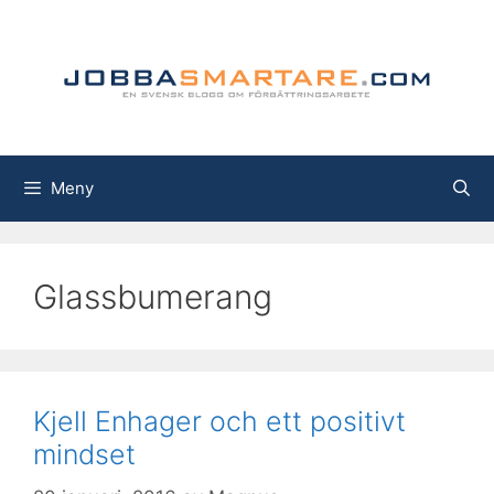
Hoppa
till
innehåll
Meny
Glassbumerang
Kjell Enhager och ett positivt
mindset