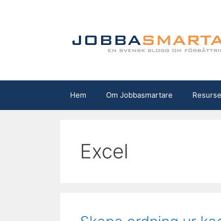
Hoppa
till
innehåll
Hem
Om Jobbasmartare
Resurse
Excel