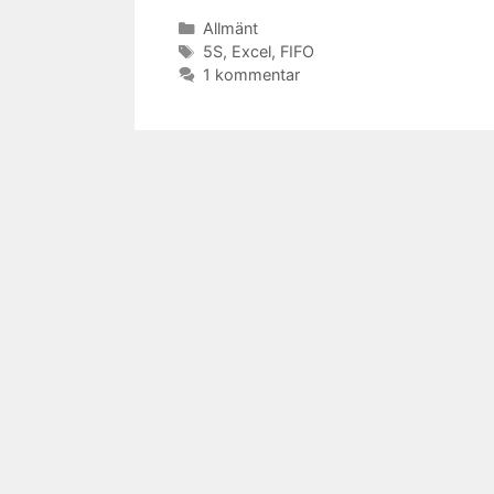
Kategorier
Allmänt
Etiketter
5S
,
Excel
,
FIFO
1 kommentar