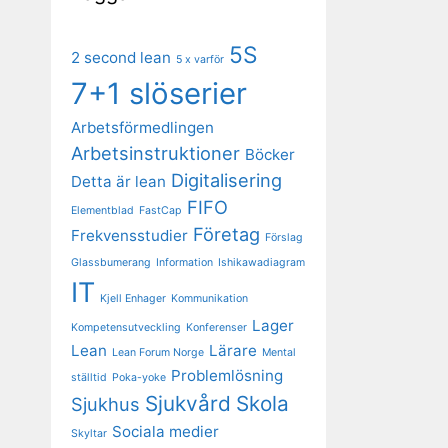
5S
2 second lean
5 x varför
7+1 slöserier
Arbetsförmedlingen
Arbetsinstruktioner
Böcker
Digitalisering
Detta är lean
FIFO
Elementblad
FastCap
Företag
Frekvensstudier
Förslag
Glassbumerang
Information
Ishikawadiagram
IT
Kjell Enhager
Kommunikation
Lager
Kompetensutveckling
Konferenser
Lean
Lärare
Lean Forum Norge
Mental
Problemlösning
ställtid
Poka-yoke
Sjukvård
Skola
Sjukhus
Sociala medier
Skyltar