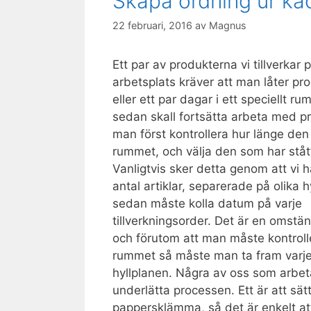
Skapa ordning ur k
22 februari, 2016
av
Magnus
Ett par av produkterna vi tillverkar 
arbetsplats kräver att man låter pro
eller ett par dagar i ett speciellt r
sedan skall fortsätta arbeta med 
man först kontrollera hur länge den 
rummet, och välja den som har stått
Vanligtvis sker detta genom att vi ha
antal artiklar, separerade på olika h
sedan måste kolla datum på varje
tillverkningsorder. Det är en omstän
och förutom att man måste kontroller
rummet så måste man ta fram varje
hyllplanen. Några av oss som arbetar
underlätta processen. Ett är att sät
pappersklämma, så det är enkelt at