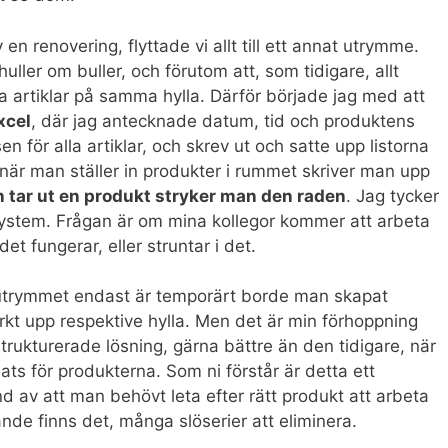
 en renovering, flyttade vi allt till ett annat utrymme.
huller om buller, och förutom att, som tidigare, allt
ika artiklar på samma hylla. Därför började jag med att
xcel
, där jag antecknade datum, tid och produktens
för alla artiklar, och skrev ut och satte upp listorna
 när man ställer in produkter i rummet skriver man upp
 tar ut en produkt stryker man den raden
. Jag tycker
 system. Frågan är om mina kollegor kommer att arbeta
det fungerar, eller struntar i det.
utrymmet endast är temporärt borde man skapat
kt upp respektive hylla. Men det är min förhoppning
rukturerade lösning, gärna bättre än den tidigare, när
lats för produkterna. Som ni förstår är detta ett
 av att man behövt leta efter rätt produkt att arbeta
nde finns det, många slöserier att eliminera.