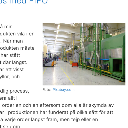
aos med FIFO
på min
dukten vila i en
um. När man
produkten måste
har stått i
 där längst.
r ett visst
yllor, och
Foto:
Pixabay.com
dlig process,
a allt i
 order en och en eftersom dom alla är skymda av
 i produktionen har funderat på olika sätt för att
ta varje order längst fram, men tejp eller en
t se dom.