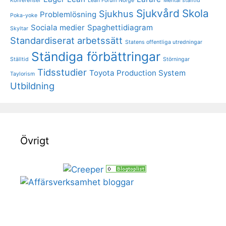
Konferenser
Lean Forum Norge
Mental ställtid
Sjukvård
Skola
Sjukhus
Problemlösning
Poka-yoke
Sociala medier
Spaghettidiagram
Skyltar
Standardiserat arbetssätt
Statens offentliga utredningar
Ständiga förbättringar
Ställtid
Störningar
Tidsstudier
Toyota Production System
Taylorism
Utbildning
Övrigt