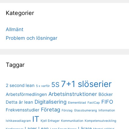
Kategorier
Allmänt
Problem och lösningar
Taggar
7+1 slöserier
5S
2 second lean
5 x varför
Arbetsinstruktioner
Arbetsförmedlingen
Böcker
Digitalisering
FIFO
Detta är lean
Elementblad
FastCap
Företag
Frekvensstudier
Förslag
Glassbumerang
Information
IT
Ishikawadiagram
Kjell Enhager
Kommunikation
Kompetensutveckling
Lager
Lean
Lärare