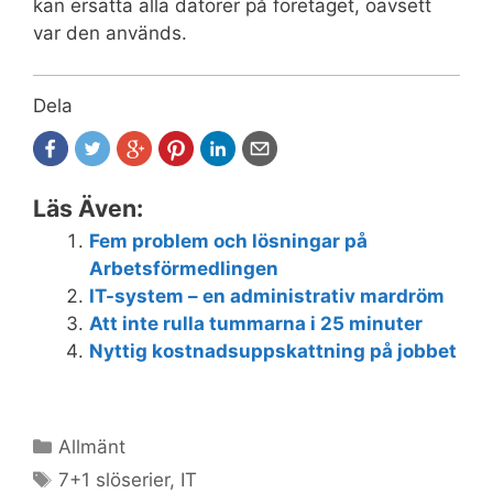
kan ersätta alla datorer på företaget, oavsett
var den används.
Dela
Läs Även:
Fem problem och lösningar på
Arbetsförmedlingen
IT-system – en administrativ mardröm
Att inte rulla tummarna i 25 minuter
Nyttig kostnadsuppskattning på jobbet
Kategorier
Allmänt
Etiketter
7+1 slöserier
,
IT