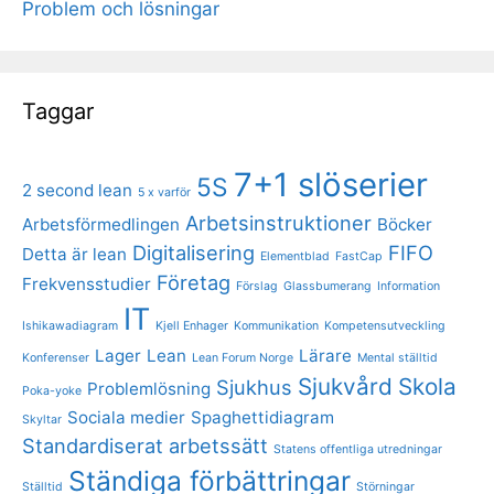
Problem och lösningar
Taggar
7+1 slöserier
5S
2 second lean
5 x varför
Arbetsinstruktioner
Arbetsförmedlingen
Böcker
Digitalisering
FIFO
Detta är lean
Elementblad
FastCap
Företag
Frekvensstudier
Förslag
Glassbumerang
Information
IT
Ishikawadiagram
Kjell Enhager
Kommunikation
Kompetensutveckling
Lager
Lean
Lärare
Konferenser
Lean Forum Norge
Mental ställtid
Sjukvård
Skola
Sjukhus
Problemlösning
Poka-yoke
Sociala medier
Spaghettidiagram
Skyltar
Standardiserat arbetssätt
Statens offentliga utredningar
Ständiga förbättringar
Ställtid
Störningar