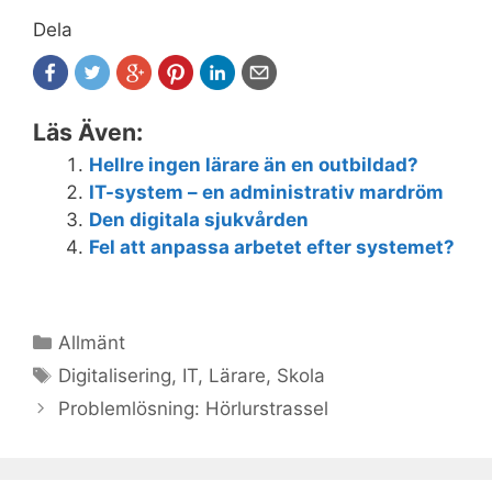
Dela
Läs Även:
Hellre ingen lärare än en outbildad?
IT-system – en administrativ mardröm
Den digitala sjukvården
Fel att anpassa arbetet efter systemet?
Kategorier
Allmänt
Etiketter
Digitalisering
,
IT
,
Lärare
,
Skola
Inläggsnavigering
Problemlösning: Hörlurstrassel